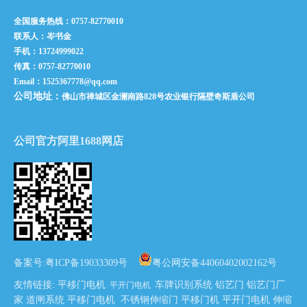
当遥控开门机发生故障时如何快速解决
全国服务热线：0757-82770010
2021-03-22
联系人：岑书金
手机：13724999022
为什么要定期对平移门机进行保养？
传真：0757-82770010
2021-03-17
Email：1525367778@qq.com
公司地址：
佛山市禅城区金澜南路828号农业银行隔壁奇斯盾公司
2021年传统五金、电机类实体店怎样突破困境？
2021-03-15
公司官方阿里1688网店
怎样辨别平移门电机的优劣？
2021-02-18
开门机发生故障时如何快速解决?
2021-02-11
开门机发生故障时如何快速解决?
备案号:
粤ICP备19033309号
粤公网安备44060402002162号
2021-02-11
友情链接
:
平移门电机
车牌识别系统
铝艺门
铝艺门厂
平开门电机
家
道闸系统
平移门电机
不锈钢伸缩门
平移门机
平开门电机
伸缩
装置电动平移门要留意什么问题