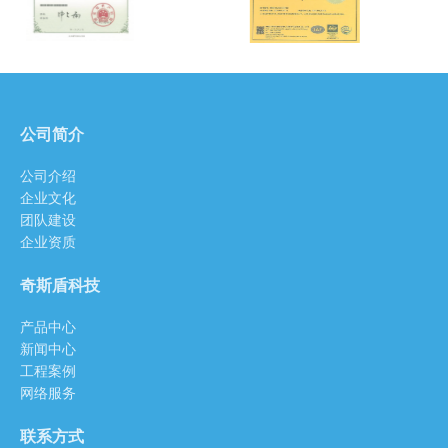
2022-04-01
在使用开门机时常见问题及需要注意事项
2022-02-24
如何选择高质量的平移门电机
公司简介
2022-02-18
公司介绍
卷闸门电机中管式电机的优缺点
企业文化
2021-07-07
团队建设
企业资质
如何辨别平移门机的质量优劣？
2021-04-06
奇斯盾科技
别墅门平开门电机空载电压达不到额定值及励磁绕组过热排除方法
产品中心
新闻中心
2021-03-26
工程案例
网络服务
自建别墅大门安装阿尔卡诺开门机方便你的出入
2021-03-25
联系方式