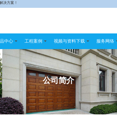
解决方案！
品中心
工程案例
视频与资料下载
服务网络
公司简介