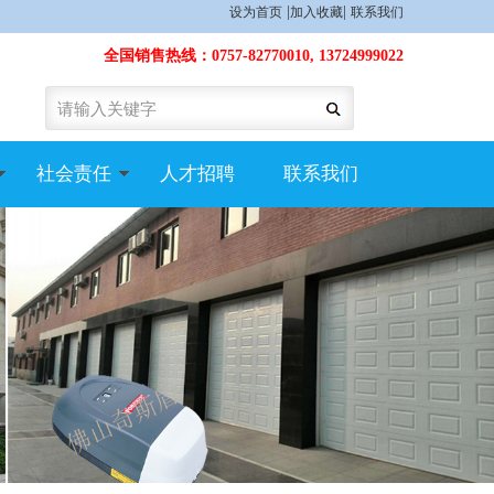
|
|
设为首页
加入收藏
联系我们
全国销售热线：0757-82770010, 13724999022
社会责任
人才招聘
联系我们