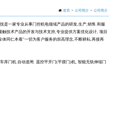
首页
>
公司简介
>
公司简介
技是一家专业从事门控机电领域产品的研发,生产,销售.和服
触技术产品的开发与技术支持,专业提供方案优化设计, 项目
体同仁本着"一切为客户服务的崇高理念,不断耕耘,再接再
门机.自动道闸. 遥控平开门(平摆门)机, 智能无轨伸缩门