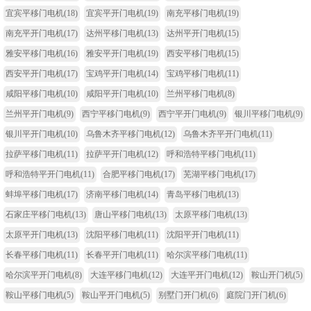
宜宾平移门电机
(18)
宜宾平开门电机
(19)
南充平移门电机
(19)
南充平开门电机
(17)
达州平移门电机
(13)
达州平开门电机
(15)
雅安平移门电机
(16)
雅安平开门电机
(19)
西安平移门电机
(15)
西安平开门电机
(17)
宝鸡平开门电机
(14)
宝鸡平移门电机
(11)
咸阳平移门电机
(10)
咸阳平开门电机
(10)
兰州平移门电机
(8)
兰州平开门电机
(9)
西宁平移门电机
(9)
西宁平开门电机
(9)
银川平移门电机
(9)
银川平开门电机
(10)
乌鲁木齐平移门电机
(12)
乌鲁木齐平开门电机
(11)
拉萨平移门电机
(11)
拉萨平开门电机
(12)
呼和浩特平移门电机
(11)
呼和浩特平开门电机
(11)
合肥平移门电机
(17)
芜湖平移门电机
(17)
蚌埠平移门电机
(17)
济南平移门电机
(14)
青岛平移门电机
(13)
石家庄平移门电机
(13)
唐山平移门电机
(13)
太原平移门电机
(13)
太原平开门电机
(13)
沈阳平移门电机
(11)
沈阳平开门电机
(11)
长春平移门电机
(11)
长春平开门电机
(11)
哈尔滨平移门电机
(11)
哈尔滨平开门电机
(8)
大连平移门电机
(12)
大连平开门电机
(12)
鞍山开门机
(5)
鞍山平移门电机
(5)
鞍山平开门电机
(5)
别墅门开门机
(6)
庭院门开门机
(6)