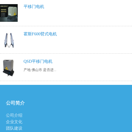
平移门电机
霍斯F600臂式电机
QSD平移门电机
产地 佛山市 是否进...
公司简介
公司介绍
企业文化
团队建设