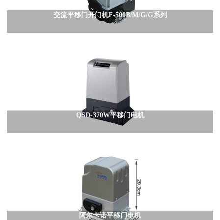
交流平移门开门机F-500B/M/G/G系列
QSD-370W平移门电机
阿尔卡诺平移门电机