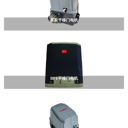
霍斯平移门电机
BFT平移门电机