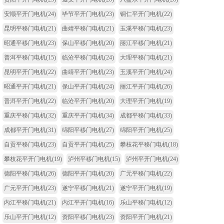
安顺平开门电机
(24)
毕节平开门电机
(23)
铜仁平开门电机
(22)
昆明平移门电机
(21)
曲靖平移门电机
(21)
玉溪平移门电机
(23)
昭通平移门电机
(23)
保山平移门电机
(20)
丽江平移门电机
(21)
普洱平移门电机
(15)
临沧平移门电机
(24)
大理平移门电机
(21)
昆明平开门电机
(22)
曲靖平开门电机
(23)
玉溪平开门电机
(24)
昭通平开门电机
(21)
保山平开门电机
(24)
丽江平开门电机
(26)
普洱平开门电机
(22)
临沧平开门电机
(20)
大理平开门电机
(19)
重庆平移门电机
(32)
重庆平开门电机
(34)
成都平移门电机
(33)
成都平开门电机
(31)
绵阳平移门电机
(27)
绵阳平开门电机
(25)
自贡平移门电机
(23)
自贡平开门电机
(25)
攀枝花平移门电机
(18)
攀枝花平开门电机
(19)
泸州平移门电机
(15)
泸州平开门电机
(24)
德阳平移门电机
(26)
德阳平开门电机
(20)
广元平移门电机
(22)
广元平开门电机
(23)
遂宁平移门电机
(21)
遂宁平开门电机
(19)
内江平移门电机
(21)
内江平开门电机
(16)
乐山平移门电机
(12)
乐山平开门电机
(12)
资阳平移门电机
(23)
资阳平开门电机
(21)