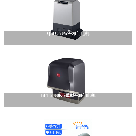
QSD-370W平移门电机
BFT 2000KG重型平移门电机