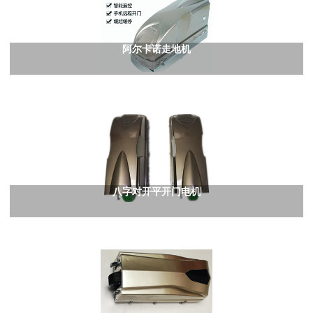
阿尔卡诺走地机
八字对开平开门电机