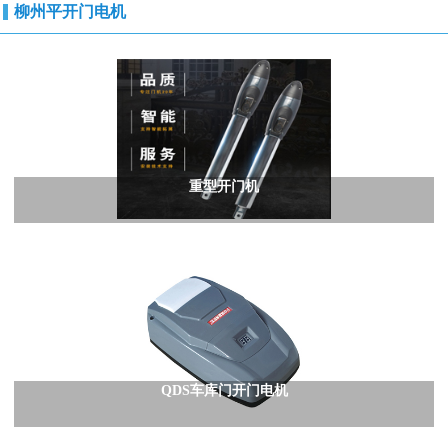
柳州平开门电机
重型开门机
QDS车库门开门电机