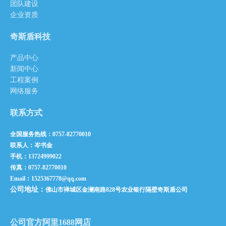
团队建设
企业资质
奇斯盾科技
产品中心
新闻中心
工程案例
网络服务
联系方式
全国服务热线：0757-82770010
联系人：岑书金
手机：13724999022
传真：0757-82770010
Email：1525367778@qq.com
公司地址：
佛山市禅城区金澜南路828号农业银行隔壁奇斯盾公司
公司官方阿里1688网店