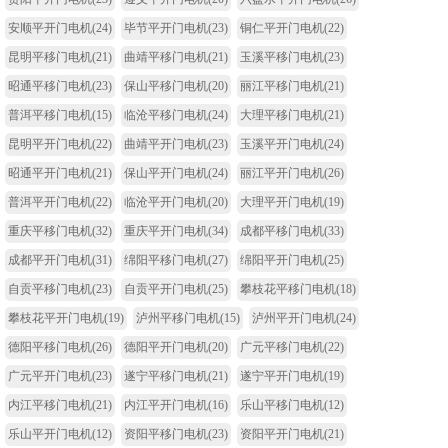
安顺平开门电机
(24)
毕节平开门电机
(23)
铜仁平开门电机
(22)
昆明平移门电机
(21)
曲靖平移门电机
(21)
玉溪平移门电机
(23)
昭通平移门电机
(23)
保山平移门电机
(20)
丽江平移门电机
(21)
普洱平移门电机
(15)
临沧平移门电机
(24)
大理平移门电机
(21)
昆明平开门电机
(22)
曲靖平开门电机
(23)
玉溪平开门电机
(24)
昭通平开门电机
(21)
保山平开门电机
(24)
丽江平开门电机
(26)
普洱平开门电机
(22)
临沧平开门电机
(20)
大理平开门电机
(19)
重庆平移门电机
(32)
重庆平开门电机
(34)
成都平移门电机
(33)
成都平开门电机
(31)
绵阳平移门电机
(27)
绵阳平开门电机
(25)
自贡平移门电机
(23)
自贡平开门电机
(25)
攀枝花平移门电机
(18)
攀枝花平开门电机
(19)
泸州平移门电机
(15)
泸州平开门电机
(24)
德阳平移门电机
(26)
德阳平开门电机
(20)
广元平移门电机
(22)
广元平开门电机
(23)
遂宁平移门电机
(21)
遂宁平开门电机
(19)
内江平移门电机
(21)
内江平开门电机
(16)
乐山平移门电机
(12)
乐山平开门电机
(12)
资阳平移门电机
(23)
资阳平开门电机
(21)