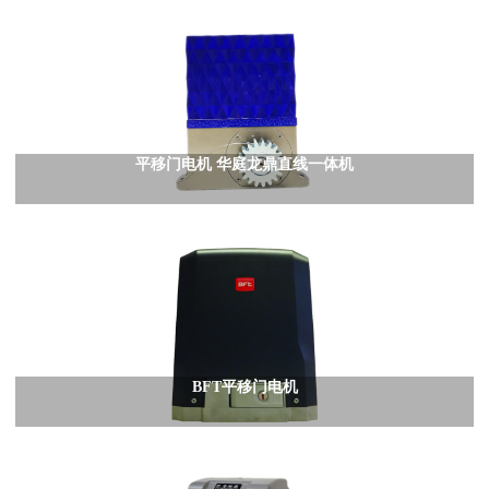
平移门电机 华庭龙鼎直线一体机
BFT平移门电机