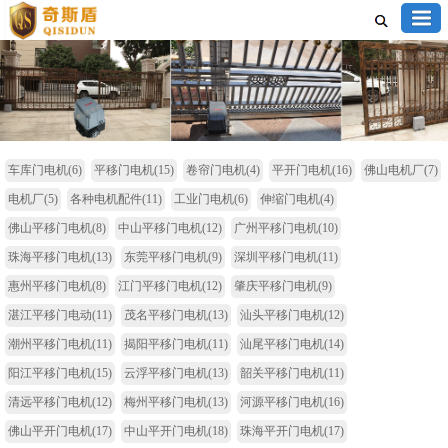
车库门电机
(6)
平移门电机
(15)
卷帘门电机
(4)
平开门电机
(16)
佛山电机厂
(7)
电机厂
(5)
各种电机配件
(11)
工业门电机
(6)
伸缩门电机
(4)
佛山平移门电机
(8)
中山平移门电机
(12)
广州平移门电机
(10)
珠海平移门电机
(13)
东莞平移门电机
(9)
深圳平移门电机
(11)
惠州平移门电机
(8)
江门平移门电机
(12)
肇庆平移门电机
(9)
湛江平移门电动
(11)
茂名平移门电机
(13)
汕头平移门电机
(12)
潮州平移门电机
(11)
揭阳平移门电机
(11)
汕尾平移门电机
(14)
阳江平移门电机
(15)
云浮平移门电机
(13)
韶关平移门电机
(11)
清远平移门电机
(12)
梅州平移门电机
(13)
河源平移门电机
(16)
佛山平开门电机
(17)
中山平开门电机
(18)
珠海平开门电机
(17)