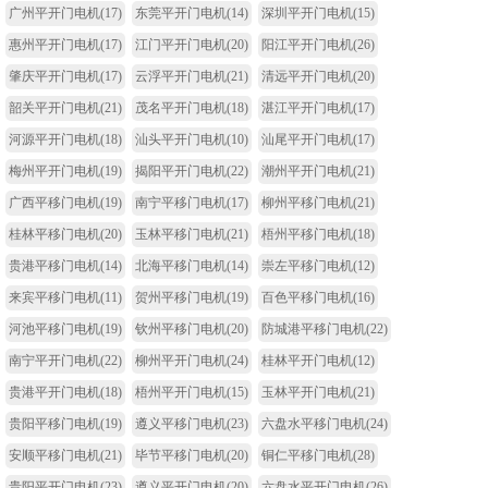
广州平开门电机
(17)
东莞平开门电机
(14)
深圳平开门电机
(15)
惠州平开门电机
(17)
江门平开门电机
(20)
阳江平开门电机
(26)
肇庆平开门电机
(17)
云浮平开门电机
(21)
清远平开门电机
(20)
韶关平开门电机
(21)
茂名平开门电机
(18)
湛江平开门电机
(17)
河源平开门电机
(18)
汕头平开门电机
(10)
汕尾平开门电机
(17)
梅州平开门电机
(19)
揭阳平开门电机
(22)
潮州平开门电机
(21)
广西平移门电机
(19)
南宁平移门电机
(17)
柳州平移门电机
(21)
桂林平移门电机
(20)
玉林平移门电机
(21)
梧州平移门电机
(18)
贵港平移门电机
(14)
北海平移门电机
(14)
崇左平移门电机
(12)
来宾平移门电机
(11)
贺州平移门电机
(19)
百色平移门电机
(16)
河池平移门电机
(19)
钦州平移门电机
(20)
防城港平移门电机
(22)
南宁平开门电机
(22)
柳州平开门电机
(24)
桂林平开门电机
(12)
贵港平开门电机
(18)
梧州平开门电机
(15)
玉林平开门电机
(21)
贵阳平移门电机
(19)
遵义平移门电机
(23)
六盘水平移门电机
(24)
安顺平移门电机
(21)
毕节平移门电机
(20)
铜仁平移门电机
(28)
贵阳平开门电机
(23)
遵义平开门电机
(20)
六盘水平开门电机
(26)