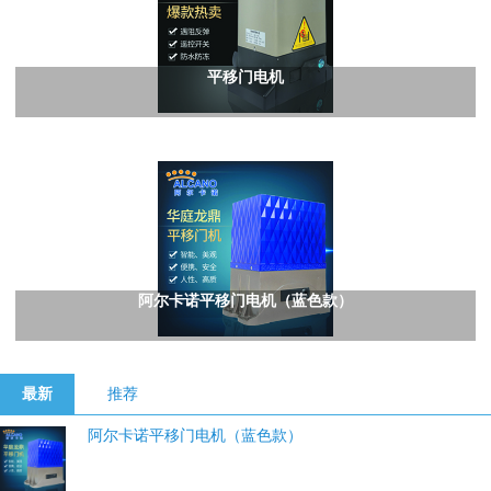
平移门电机
阿尔卡诺平移门电机（蓝色款）
最新
推荐
阿尔卡诺平移门电机（蓝色款）