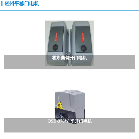
贺州平移门电机
霍斯曲臂开门电机
QSD-370W 平开门电机