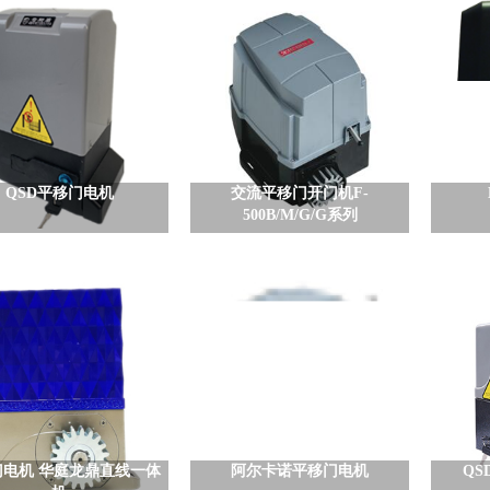
QSD平移门电机
交流平移门开门机F-
500B/M/G/G系列
门电机 华庭龙鼎直线一体
阿尔卡诺平移门电机
QS