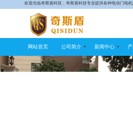
欢迎光临奇斯盾科技，奇斯盾科技专业提供各种电动门电机
网站首页
公司简介
新闻中心
产