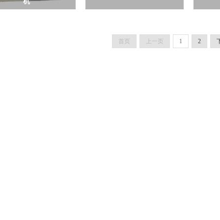
机
首页
上一页
1
2