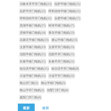
乌鲁木齐平开门电机
(11)
拉萨平移门电机
(11)
拉萨平开门电机
(12)
呼和浩特平移门电机
(11)
呼和浩特平开门电机
(11)
合肥平移门电机
(17)
芜湖平移门电机
(17)
蚌埠平移门电机
(17)
济南平移门电机
(14)
青岛平移门电机
(13)
石家庄平移门电机
(13)
唐山平移门电机
(13)
太原平移门电机
(13)
太原平开门电机
(13)
沈阳平移门电机
(11)
沈阳平开门电机
(11)
长春平移门电机
(11)
长春平开门电机
(11)
哈尔滨平移门电机
(11)
哈尔滨平开门电机
(8)
大连平移门电机
(12)
大连平开门电机
(12)
鞍山开门机
(5)
鞍山平移门电机
(5)
鞍山平开门电机
(5)
别墅门开门机
(6)
庭院门开门机
(6)
最新
推荐