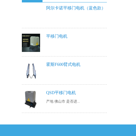
阿尔卡诺平移门电机（蓝色款）
平移门电机
霍斯F600臂式电机
QSD平移门电机
产地 佛山市 是否进...