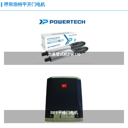
呼和浩特平开门电机
力基臂式机PW330
BFT平移门电机