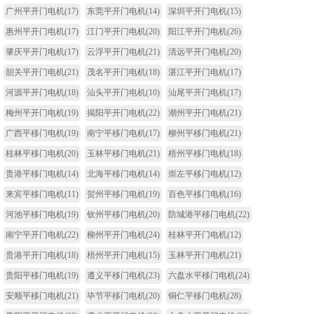
广州平开门电机
(17)
东莞平开门电机
(14)
深圳平开门电机
(15)
惠州平开门电机
(17)
江门平开门电机
(20)
阳江平开门电机
(26)
肇庆平开门电机
(17)
云浮平开门电机
(21)
清远平开门电机
(20)
韶关平开门电机
(21)
茂名平开门电机
(18)
湛江平开门电机
(17)
河源平开门电机
(18)
汕头平开门电机
(10)
汕尾平开门电机
(17)
梅州平开门电机
(19)
揭阳平开门电机
(22)
潮州平开门电机
(21)
广西平移门电机
(19)
南宁平移门电机
(17)
柳州平移门电机
(21)
桂林平移门电机
(20)
玉林平移门电机
(21)
梧州平移门电机
(18)
贵港平移门电机
(14)
北海平移门电机
(14)
崇左平移门电机
(12)
来宾平移门电机
(11)
贺州平移门电机
(19)
百色平移门电机
(16)
河池平移门电机
(19)
钦州平移门电机
(20)
防城港平移门电机
(22)
南宁平开门电机
(22)
柳州平开门电机
(24)
桂林平开门电机
(12)
贵港平开门电机
(18)
梧州平开门电机
(15)
玉林平开门电机
(21)
贵阳平移门电机
(19)
遵义平移门电机
(23)
六盘水平移门电机
(24)
安顺平移门电机
(21)
毕节平移门电机
(20)
铜仁平移门电机
(28)