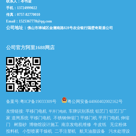
联系人：岑书金
手机：13724999022
传真：0757-82770010
Email：1525367778@qq.com
公司地址：
佛山市禅城区金澜南路828号农业银行隔壁奇斯盾公司
公司官方阿里1688网店
备案号:
粤ICP备19033309号
粤公网安备44060402002162号
友情链接
:
平移门电机
车牌识别系统
铝艺门
铝艺门厂
平开门电机
家
道闸系统
平移门电机
不锈钢伸缩门
平移门机
平开门电机
伸缩
门
树脂砂
博物馆设计施工
南京发电机维修
牛皮纸
无尘粉体
投料机
小型喷雾干燥机
二手注塑机
航天油脂设备
污水处理设